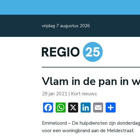
vrijdag 7 augustus 2026
Vlam in de pan in 
29 jan 2021
|
Kort nieuws
Facebook
WhatsApp
X
LinkedIn
Email
Dele
Emmeloord – De hulpdiensten zijn donderdag
voor een woningbrand aan de Meldestraat.