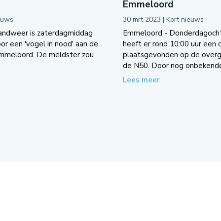
Emmeloord
euws
30 mrt 2023
|
Kort nieuws
andweer is zaterdagmiddag
Emmeloord - Donderdagoch
oor een 'vogel in nood' aan de
heeft er rond 10:00 uur een 
Emmeloord. De meldster zou
plaatsgevonden op de overg
de N50. Door nog onbekende.
Lees meer