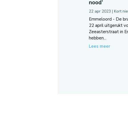
nood’
22 apr 2023
|
Kort ni
Emmeloord - De br
22 april uitgerukt v
Zeeasterstraat in 
hebben...
Lees meer