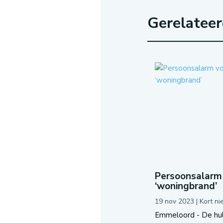
Gerelatee
Persoonsalarm 
‘woningbrand’
19 nov 2023
|
Kort n
Emmeloord - De hul