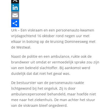
X
LinkedIn
Email
Urk – Een viskraam en een personenauto kwamen
Delen
vrijdagochtend 16 oktober rond negen uur met
elkaar in botsing op de kruising Domineesweg met
de Westwal.
Naast de politie en een ambulance, rukte ook de
brandweer uit omdat er vermoedelijk sprake zou zijn
van een bekneld slachtoffer. Bij aankomst werd
duidelijk dat dat niet het geval was.
De bestuurster van de personenauto raakte
lichtgewond bij het ongeluk. Zij is door
ambulancepersoneel behandeld, maar hoefde niet
mee naar het ziekenhuis. De man achter het stuur
van de viskraam bleef ongedeerd.