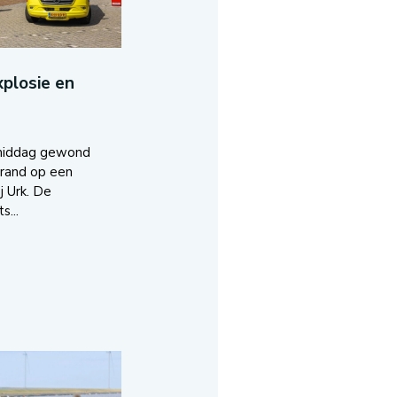
plosie en
middag gewond
brand op een
j Urk. De
s...