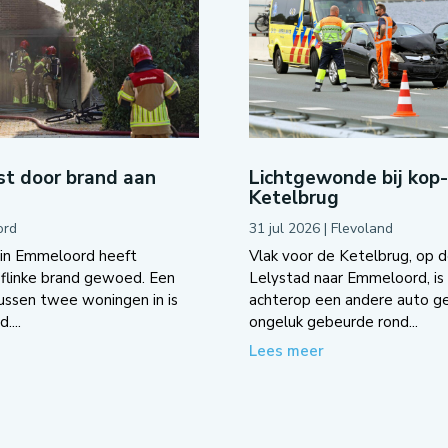
t door brand aan
Lichtgewonde bij kop
Ketelbrug
ord
31 jul 2026
|
Flevoland
 in Emmeloord heeft
Vlak voor de Ketelbrug, op d
flinke brand gewoed. Een
Lelystad naar Emmeloord, is 
tussen twee woningen in is
achterop een andere auto g
....
ongeluk gebeurde rond...
Lees meer