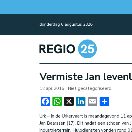
donderdag 6 augustus 2026
Vermiste Jan leven
12 apr 2016
| Niet gecategoriseerd
Facebook
WhatsApp
X
LinkedIn
Email
Dele
Urk – In de Urkervaart is maandagavond 11 ap
Jan Baarssen (17). Dit nadat een schoen van
industrieterrein. Hulpdiensten vonden rond 0