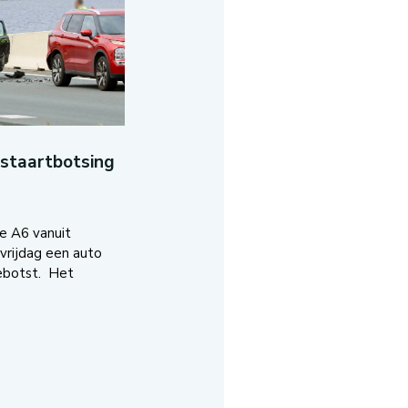
-staartbotsing
e A6 vanuit
vrijdag een auto
ebotst. Het