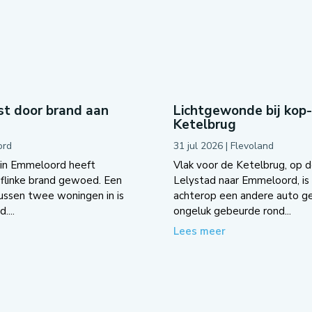
t door brand aan
Lichtgewonde bij kop
Ketelbrug
ord
31 jul 2026
|
Flevoland
 in Emmeloord heeft
Vlak voor de Ketelbrug, op d
flinke brand gewoed. Een
Lelystad naar Emmeloord, is 
tussen twee woningen in is
achterop een andere auto g
....
ongeluk gebeurde rond...
Lees meer