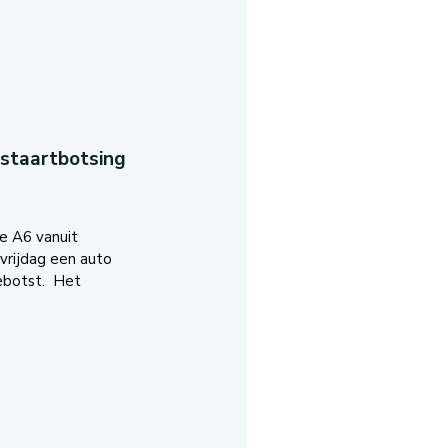
-staartbotsing
e A6 vanuit
vrijdag een auto
ebotst. Het