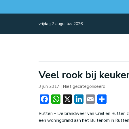
vrijdag 7 augustus 2026
Veel rook bij keuk
3 jun 2017
| Niet gecategoriseerd
Facebook
WhatsApp
X
LinkedIn
Email
Dele
Rutten – De brandweer van Creil en Rutten zi
een woningbrand aan het Buitenom in Rutten