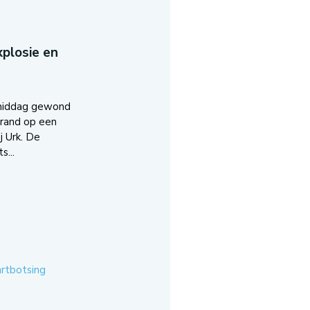
plosie en
middag gewond
brand op een
j Urk. De
s...