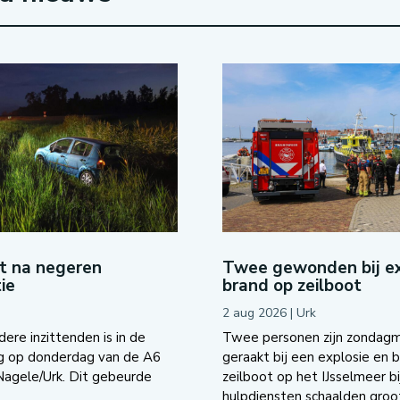
ot na negeren
Twee gewonden bij ex
ie
brand op zeilboot
2 aug 2026
|
Urk
re inzittenden is in de
Twee personen zijn zondag
g op donderdag van de A6
geraakt bij een explosie en 
 Nagele/Urk. Dit gebeurde
zeilboot op het IJsselmeer bi
hulpdiensten schaalden groot