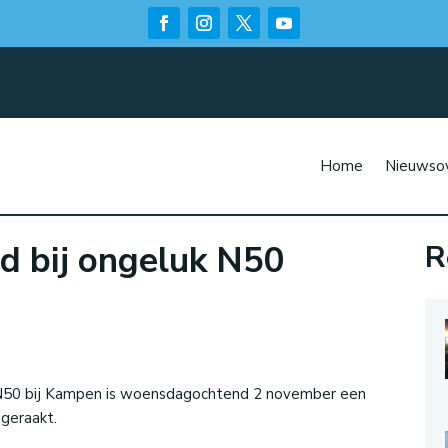
Home
Nieuwsov
 bij ongeluk N50
R
n
e N50 bij Kampen is woensdagochtend 2 november een
 geraakt.