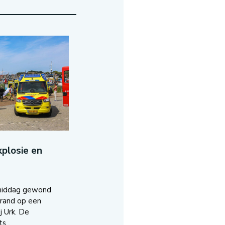
plosie en
middag gewond
brand op een
j Urk. De
s...