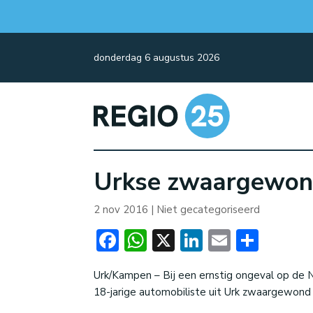
donderdag 6 augustus 2026
Urkse zwaargewond
2 nov 2016
| Niet gecategoriseerd
Facebook
WhatsApp
X
LinkedIn
Email
Dele
Urk/Kampen – Bij een ernstig ongeval op d
18-jarige automobiliste uit Urk zwaargewond