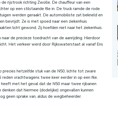
e rijstrook richting Zwolle. De chauffeur van een
ter op een stilstaande file in. De truck ramde de rode
rtuigen werden geraakt. De automobiliste zat bekneld en
n bevrijdt. Ze is met spoed naar een ziekenhuis
kten licht gewond. Zij hoefden niet naar het ziekenhuis.
 naar de precieze toedracht van de aanrijding. Hierdoor
dicht. Het verkeer werd door Rijkswaterstaat al vanaf Ens
p precies hetzelfde stuk van de N50, lichte tot zware
16 reden vrachtwagens twee keer eerder in op een file.
n heeft met het geval dat de N50 maar twee rijbanen
n denken dat hiermee (dodelijke) ongevallen kunnen
nog geen sprake van, aldus de wegbeheerder.