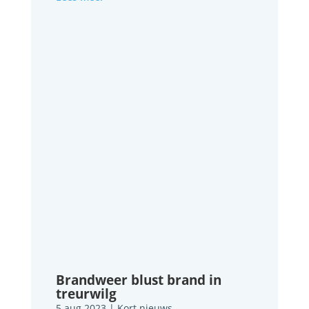
Brandweer blust brand in
treurwilg
5 aug 2023
|
Kort nieuws