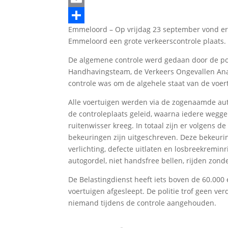
Email
Emmeloord – Op vrijdag 23 september vond er o
Delen
Emmeloord een grote verkeerscontrole plaats.
De algemene controle werd gedaan door de pol
Handhavingsteam, de Verkeers Ongevallen Anal
controle was om de algehele staat van de voer
Alle voertuigen werden via de zogenaamde au
de controleplaats geleid, waarna iedere wegge
ruitenwisser kreeg. In totaal zijn er volgens d
bekeuringen zijn uitgeschreven. Deze bekeur
verlichting, defecte uitlaten en losbreekremin
autogordel, niet handsfree bellen, rijden zonde
De Belastingdienst heeft iets boven de 60.000 e
voertuigen afgesleept. De politie trof geen v
niemand tijdens de controle aangehouden.