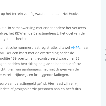
p het terrein van Rijkswaterstaat aan Het Hooiveld in
itie, in samenwerking met onder andere het Verkeers
yse, het RDW en de Belastingdienst. Het doel van de
tuigen te checken.
tomatische nummerplaat registratie, oftewel
ANPR
, naar
bruiker een kaart met de overtreding onder de
e politie 139 voertuigen gecontroleerd waarbij er 56
ingen hadden betrekking op gladde banden, defecte
richtingen van aanhangers, het niet dragen van de
r vereist rijbewijs en los liggende ladingen.
uro aan belastinggeld geïnd. Hiernaast zijn er vijf
erdachte of gesignaleerde personen aan en heeft dus