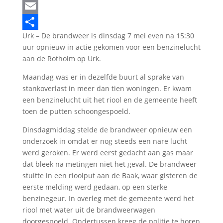
LinkedIn
Email
Urk – De brandweer is dinsdag 7 mei even na 15:30
Delen
uur opnieuw in actie gekomen voor een benzinelucht
aan de Rotholm op Urk.
Maandag was er in dezelfde buurt al sprake van
stankoverlast in meer dan tien woningen. Er kwam
een benzinelucht uit het riool en de gemeente heeft
toen de putten schoongespoeld.
Dinsdagmiddag stelde de brandweer opnieuw een
onderzoek in omdat er nog steeds een nare lucht
werd geroken. Er werd eerst gedacht aan gas maar
dat bleek na metingen niet het geval. De brandweer
stuitte in een rioolput aan de Baak, waar gisteren de
eerste melding werd gedaan, op een sterke
benzinegeur. In overleg met de gemeente werd het
riool met water uit de brandweerwagen
doorgespoeld. Ondertussen kreeg de politie te horen