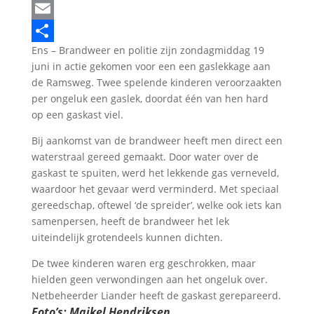
LinkedIn
Email
Ens – Brandweer en politie zijn zondagmiddag 19
Delen
juni in actie gekomen voor een een gaslekkage aan
de Ramsweg. Twee spelende kinderen veroorzaakten
per ongeluk een gaslek, doordat één van hen hard
op een gaskast viel.
Bij aankomst van de brandweer heeft men direct een
waterstraal gereed gemaakt. Door water over de
gaskast te spuiten, werd het lekkende gas verneveld,
waardoor het gevaar werd verminderd. Met speciaal
gereedschap, oftewel ‘de spreider’, welke ook iets kan
samenpersen, heeft de brandweer het lek
uiteindelijk grotendeels kunnen dichten.
De twee kinderen waren erg geschrokken, maar
hielden geen verwondingen aan het ongeluk over.
Netbeheerder Liander heeft de gaskast gerepareerd.
Foto’s: Maikel Hendriksen