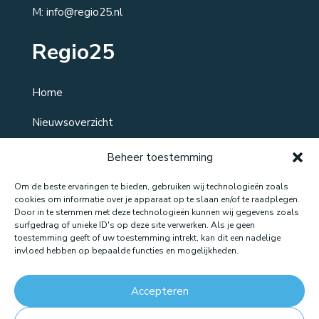
M: info@regio25.nl
Regio25
Home
Nieuwsoverzicht
Over ons
Beheer toestemming
Contact
Om de beste ervaringen te bieden, gebruiken wij technologieën zoals
cookies om informatie over je apparaat op te slaan en/of te raadplegen.
Door in te stemmen met deze technologieën kunnen wij gegevens zoals
surfgedrag of unieke ID's op deze site verwerken. Als je geen
toestemming geeft of uw toestemming intrekt, kan dit een nadelige
Website gemaakt door: LOEQ
invloed hebben op bepaalde functies en mogelijkheden.
Accepteren