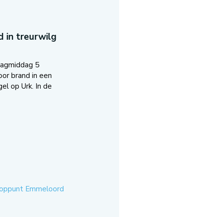
 in treurwilg
dagmiddag 5
oor brand in een
el op Urk. In de