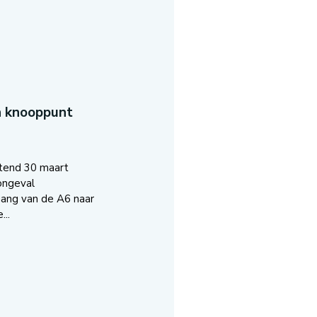
n knooppunt
tend 30 maart
ongeval
ang van de A6 naar
..