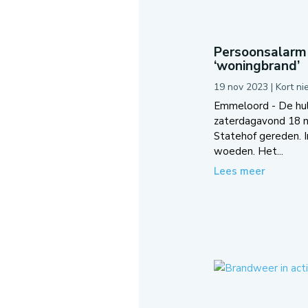
Persoonsalarm 
‘woningbrand’
19 nov 2023
|
Kort n
Emmeloord - De hul
zaterdagavond 18 
Statehof gereden. I
woeden. Het...
Lees meer