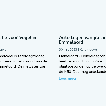
tie voor ‘vogel in
Auto tegen vangrail i
Emmeloord
euws
30 mrt 2023
|
Kort nieuws
andweer is zaterdagmiddag
Emmeloord - Donderdagoch
oor een 'vogel in nood' aan de
heeft er rond 10:00 uur een 
Emmeloord. De meldster zou
plaatsgevonden op de overg
de N50. Door nog onbekende.
Lees meer