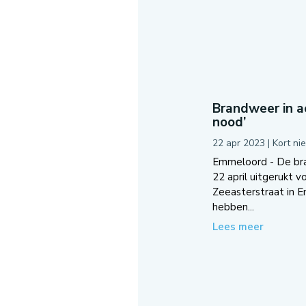
Brandweer in ac
nood’
22 apr 2023
|
Kort ni
Emmeloord - De br
22 april uitgerukt v
Zeeasterstraat in 
hebben...
Lees meer