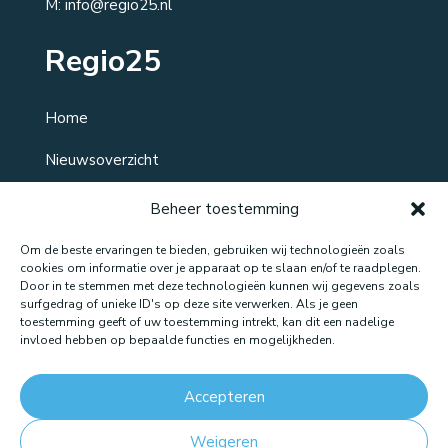
M: info@regio25.nl
Regio25
Home
Nieuwsoverzicht
Over ons
Beheer toestemming
Contact
Om de beste ervaringen te bieden, gebruiken wij technologieën zoals
cookies om informatie over je apparaat op te slaan en/of te raadplegen.
Door in te stemmen met deze technologieën kunnen wij gegevens zoals
surfgedrag of unieke ID's op deze site verwerken. Als je geen
toestemming geeft of uw toestemming intrekt, kan dit een nadelige
Website gemaakt door: LOEQ
invloed hebben op bepaalde functies en mogelijkheden.
Accepteren
Weigeren