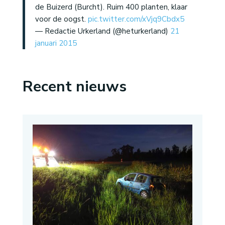
de Buizerd (Burcht). Ruim 400 planten, klaar
voor de oogst.
pic.twitter.com/xVjq9Cbdx5
— Redactie Urkerland (@heturkerland)
21
januari 2015
Recent nieuws