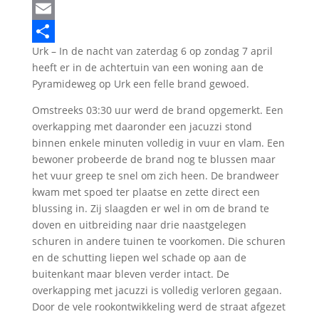
LinkedIn
Email
Urk – In de nacht van zaterdag 6 op zondag 7 april
Delen
heeft er in de achtertuin van een woning aan de
Pyramideweg op Urk een felle brand gewoed.
Omstreeks 03:30 uur werd de brand opgemerkt. Een
overkapping met daaronder een jacuzzi stond
binnen enkele minuten volledig in vuur en vlam. Een
bewoner probeerde de brand nog te blussen maar
het vuur greep te snel om zich heen. De brandweer
kwam met spoed ter plaatse en zette direct een
blussing in. Zij slaagden er wel in om de brand te
doven en uitbreiding naar drie naastgelegen
schuren in andere tuinen te voorkomen. Die schuren
en de schutting liepen wel schade op aan de
buitenkant maar bleven verder intact. De
overkapping met jacuzzi is volledig verloren gegaan.
Door de vele rookontwikkeling werd de straat afgezet