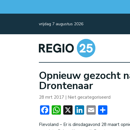
vrijdag 7 augustus 2026
Opnieuw gezocht n
Drontenaar
28 mrt 2017
| Niet gecategoriseerd
Facebook
WhatsApp
X
LinkedIn
Email
Dele
Flevoland – Er is dinsdagavond 28 maart opni