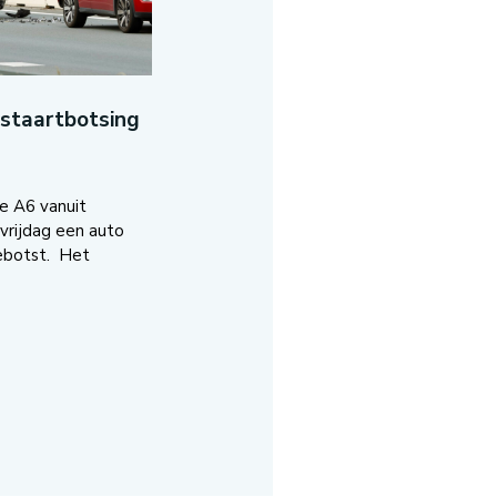
-staartbotsing
e A6 vanuit
vrijdag een auto
ebotst. Het