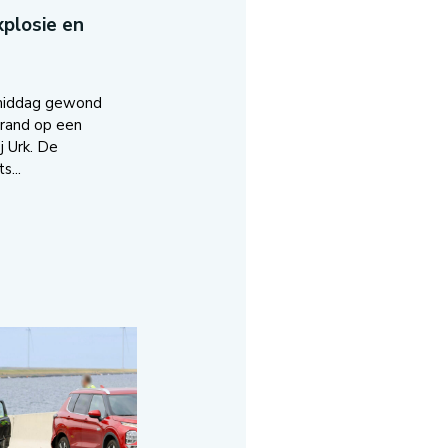
plosie en
middag gewond
brand op een
j Urk. De
s...