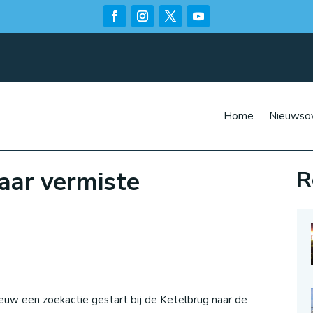
Home
Nieuwsov
aar vermiste
R
n
euw een zoekactie gestart bij de Ketelbrug naar de