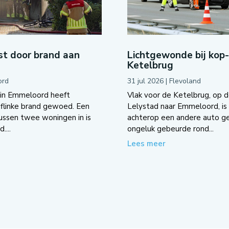
t door brand aan
Lichtgewonde bij kop
Ketelbrug
ord
31 jul 2026
|
Flevoland
 in Emmeloord heeft
Vlak voor de Ketelbrug, op d
flinke brand gewoed. Een
Lelystad naar Emmeloord, is 
tussen twee woningen in is
achterop een andere auto g
....
ongeluk gebeurde rond...
Lees meer