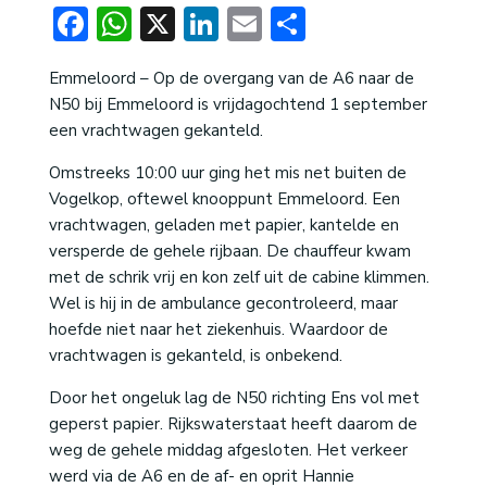
Facebook
WhatsApp
X
LinkedIn
Email
Delen
Emmeloord – Op de overgang van de A6 naar de
N50 bij Emmeloord is vrijdagochtend 1 september
een vrachtwagen gekanteld.
Omstreeks 10:00 uur ging het mis net buiten de
Vogelkop, oftewel knooppunt Emmeloord. Een
vrachtwagen, geladen met papier, kantelde en
versperde de gehele rijbaan. De chauffeur kwam
met de schrik vrij en kon zelf uit de cabine klimmen.
Wel is hij in de ambulance gecontroleerd, maar
hoefde niet naar het ziekenhuis. Waardoor de
vrachtwagen is gekanteld, is onbekend.
Door het ongeluk lag de N50 richting Ens vol met
geperst papier. Rijkswaterstaat heeft daarom de
weg de gehele middag afgesloten. Het verkeer
werd via de A6 en de af- en oprit Hannie