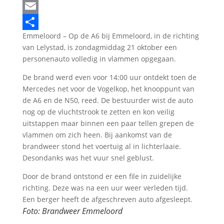
LinkedIn
Email
Emmeloord – Op de A6 bij Emmeloord, in de richting
Delen
van Lelystad, is zondagmiddag 21 oktober een
personenauto volledig in vlammen opgegaan.
De brand werd even voor 14:00 uur ontdekt toen de
Mercedes net voor de Vogelkop, het knooppunt van
de A6 en de N50, reed. De bestuurder wist de auto
nog op de vluchtstrook te zetten en kon veilig
uitstappen maar binnen een paar tellen grepen de
vlammen om zich heen. Bij aankomst van de
brandweer stond het voertuig al in lichterlaaie.
Desondanks was het vuur snel geblust.
Door de brand ontstond er een file in zuidelijke
richting. Deze was na een uur weer verleden tijd.
Een berger heeft de afgeschreven auto afgesleept.
Foto:
Brandweer Emmeloord