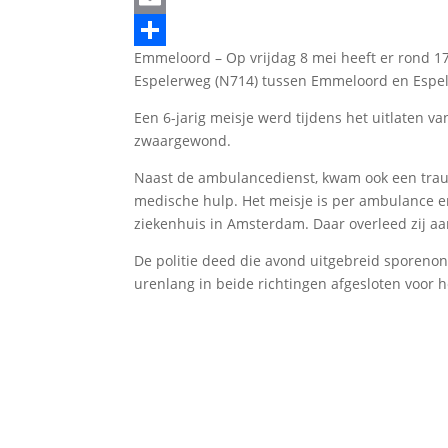
Email
Emmeloord – Op vrijdag 8 mei heeft er rond 1
Delen
Espelerweg (N714) tussen Emmeloord en Espel
Een 6-jarig meisje werd tijdens het uitlaten v
zwaargewond.
Naast de ambulancedienst, kwam ook een trau
medische hulp. Het meisje is per ambulance e
ziekenhuis in Amsterdam. Daar overleed zij aa
De politie deed die avond uitgebreid sporeno
urenlang in beide richtingen afgesloten voor h