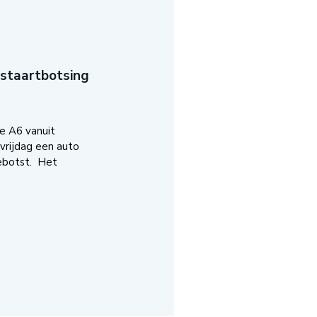
-staartbotsing
e A6 vanuit
vrijdag een auto
ebotst. Het