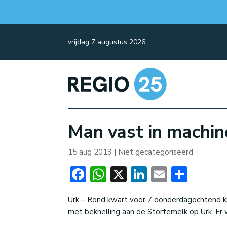
vrijdag 7 augustus 2026
Man vast in machin
15 aug 2013
| Niet gecategoriseerd
Facebook
WhatsApp
X
LinkedIn
Email
Dele
Urk – Rond kwart voor 7 donderdagochtend k
met beknelling aan de Stortemelk op Urk. Er 