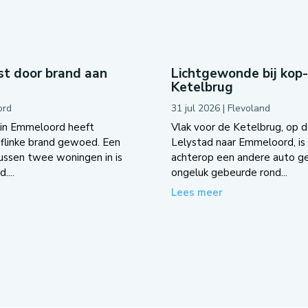
t door brand aan
Lichtgewonde bij kop
Ketelbrug
ord
31 jul 2026
|
Flevoland
 in Emmeloord heeft
Vlak voor de Ketelbrug, op d
flinke brand gewoed. Een
Lelystad naar Emmeloord, is 
tussen twee woningen in is
achterop een andere auto g
....
ongeluk gebeurde rond...
Lees meer