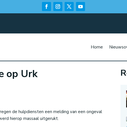
Home
Nieuwsov
e op Urk
R
n
regen de hulpdiensten een melding van een ongeval
werd hierop massaal uitgerukt.