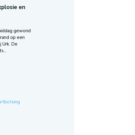
plosie en
middag gewond
brand op een
j Urk. De
s...