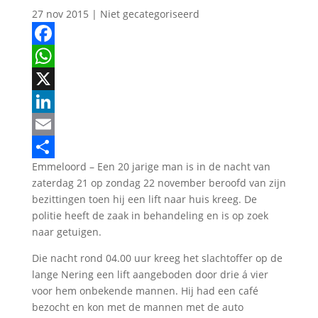
27 nov 2015
| Niet gecategoriseerd
Facebook
WhatsApp
X
LinkedIn
Email
Emmeloord – Een 20 jarige man is in de nacht van
Delen
zaterdag 21 op zondag 22 november beroofd van zijn
bezittingen toen hij een lift naar huis kreeg. De
politie heeft de zaak in behandeling en is op zoek
naar getuigen.
Die nacht rond 04.00 uur kreeg het slachtoffer op de
lange Nering een lift aangeboden door drie á vier
voor hem onbekende mannen. Hij had een café
bezocht en kon met de mannen met de auto