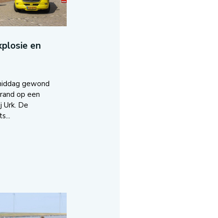
plosie en
middag gewond
brand op een
j Urk. De
s...