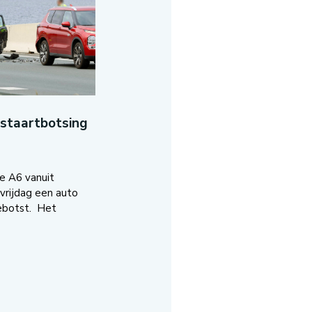
-staartbotsing
e A6 vanuit
vrijdag een auto
ebotst. Het