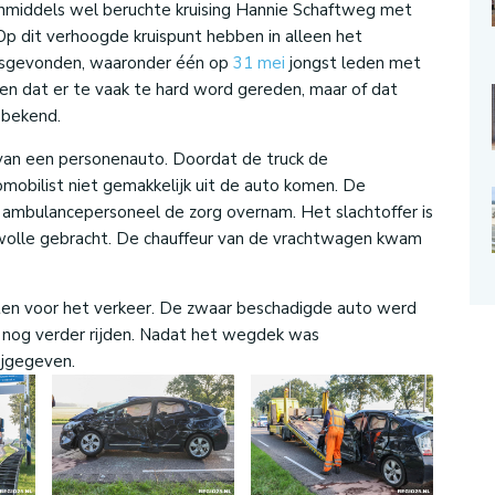
inmiddels wel beruchte kruising Hannie Schaftweg met
p dit verhoogde kruispunt hebben in alleen het
atsgevonden, waaronder één op
31 mei
jongst leden met
en dat er te vaak te hard word gereden, maar of dat
 bekend.
 van een personenauto. Doordat de truck de
obilist niet gemakkelijk uit de auto komen. De
ambulancepersoneel de zorg overnam. Het slachtoffer is
Zwolle gebracht. De chauffeur van de vrachtwagen kwam
ten voor het verkeer. De zwaar beschadigde auto werd
f nog verder rijden. Nadat het wegdek was
jgegeven.