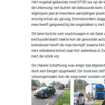
Het ongeluk gebeurde rond 07:00 uur op de 
de Urkerweg, net buiten de bebouwde kom. O
afgelopen jaar al meerdere aanrijdingen pla
ernstig letsel als gevolg. Emmeloorders zegg
mee heeft gespeeld bij de ongelukken is niet
Dit keer botste een vrachtwagen in de flank
bestuurderskant raakte kon de gewonde autom
brandweer heeft de man bevrijdt waarna het 
met onbekend letsel naar het ziekenhuis in 
met de schrik vrij.
De Hannie Schaftweg was enige tijd afgeslo
door een berger opgehaald. De truck kon zel
schoongemaakt, kon de weg weer worden vri