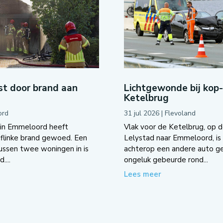
t door brand aan
Lichtgewonde bij kop
Ketelbrug
ord
31 jul 2026
|
Flevoland
 in Emmeloord heeft
Vlak voor de Ketelbrug, op d
flinke brand gewoed. Een
Lelystad naar Emmeloord, is 
tussen twee woningen in is
achterop een andere auto g
....
ongeluk gebeurde rond...
Lees meer