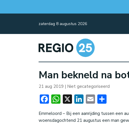
zaterdag 8 augustus 2026
Man bekneld na bo
21 aug 2019
| Niet gecategoriseerd
Facebook
WhatsApp
X
LinkedIn
Email
Dele
Emmeloord – Bij een aanrijding tussen een a
woensdagochtend 21 augustus een man gew