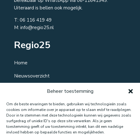
bereikbaar op WhatsApp via 06-11641949.
Uiteraard is bellen ook mogelijk.
T:
06 116 419 49
M: info@regio25.nl
Regio25
Home
Nieuwsoverzicht
Over ons
Beheer toestemming
Contact
Om de beste ervaringen te bieden, gebruiken wij technologieën zoals
cookies om informatie over je apparaat op te slaan en/of te raadplegen.
Door in te stemmen met deze technologieën kunnen wij gegevens zoals
surfgedrag of unieke ID's op deze site verwerken. Als je geen
toestemming geeft of uw toestemming intrekt, kan dit een nadelige
Website gemaakt door: LOEQ
invloed hebben op bepaalde functies en mogelijkheden.