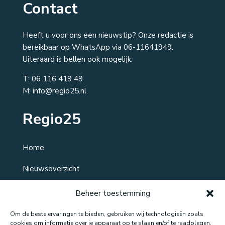
Contact
Heeft u voor ons een nieuwstip? Onze redactie is
bereikbaar op WhatsApp via 06-11641949.
Uiteraard is bellen ook mogelijk.
T:
06 116 419 49
M: info@regio25.nl
Regio25
Home
Nieuwsoverzicht
Over ons
Beheer toestemming
Contact
Om de beste ervaringen te bieden, gebruiken wij technologieën zoals
cookies om informatie over je apparaat op te slaan en/of te raadplegen.