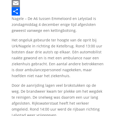
LinkedIn
Email
Nagele – De A6 tussen Emmeloord en Lelystad is
Delen
zondagmiddag 4 december enige tijd afgesloten
geweest vanwege een kettingbotsing.
Het ongeluk gebeurde ter hoogte van de oprit bij
Urk/Nagele in richting de Ketelbrug. Rond 13:00 uur
botsten daar drie auto’s op elkaar. Eén automobilist
raakte gewond en is met een ambulance naar een
ziekenhuis gebracht. Een aantal andere betrokkenen
is door ambulancepersoneel nagekeken, maar
hoefden niet naar het ziekenhuis.
Door de aanrijding lagen veel brokstukken op de
weg. De brandweer kwam ter plekke om het wegdek
te reinigen. De snelweg was daarom een uur lang
afgesloten. Rijkswaterstaat heeft het verkeer
omgeleid. Rond 14:00 uur werd de rijbaan richting
Lelystad weer vrijgegeven.