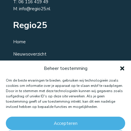
T:
06 116 419 49
M: info@regio25.nl
Regio25
Home
Nieuwsoverzicht
Over ons
Beheer toestemming
Contact
Om de beste ervaringen te bieden, gebruiken wij technologieën zoals
cookies om informatie over je apparaat op te slaan en/of te raadplegen.
Door in te stemmen met deze technologieën kunnen wij gegevens zoals
surfgedrag of unieke ID's op deze site verwerken. Als je geen
toestemming geeft of uw toestemming intrekt, kan dit een nadelige
Website gemaakt door: LOEQ
invloed hebben op bepaalde functies en mogelijkheden.
Accepteren