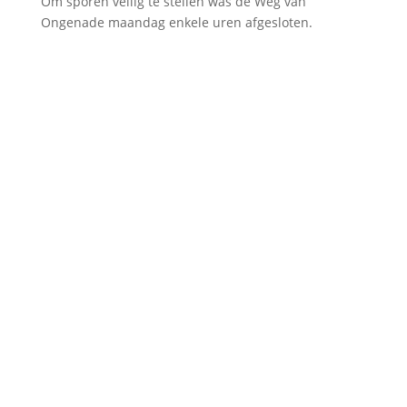
Om sporen veilig te stellen was de Weg van
Ongenade maandag enkele uren afgesloten.