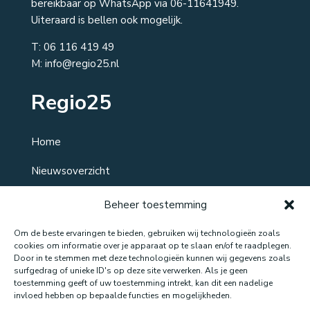
bereikbaar op WhatsApp via 06-11641949.
Uiteraard is bellen ook mogelijk.
T:
06 116 419 49
M: info@regio25.nl
Regio25
Home
Nieuwsoverzicht
Over ons
Beheer toestemming
Contact
Om de beste ervaringen te bieden, gebruiken wij technologieën zoals
cookies om informatie over je apparaat op te slaan en/of te raadplegen.
Door in te stemmen met deze technologieën kunnen wij gegevens zoals
surfgedrag of unieke ID's op deze site verwerken. Als je geen
toestemming geeft of uw toestemming intrekt, kan dit een nadelige
Website gemaakt door: LOEQ
invloed hebben op bepaalde functies en mogelijkheden.