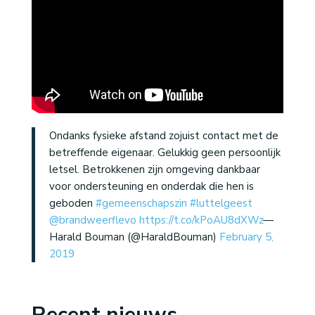
Ondanks fysieke afstand zojuist contact met de
betreffende eigenaar. Gelukkig geen persoonlijk
letsel. Betrokkenen zijn omgeving dankbaar
voor ondersteuning en onderdak die hen is
geboden
#gemeenschapszin
#luttelgeest
@brandweerflevo
⁩
https://t.co/kPoAU8dXWz
—
Harald Bouman (@HaraldBouman)
February 5,
2019
Recent nieuws