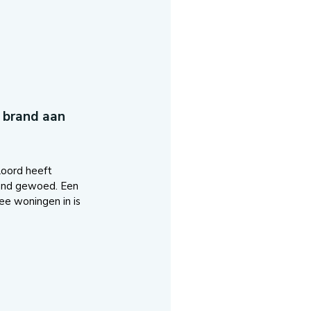
 brand aan
loord heeft
rand gewoed. Een
ee woningen in is