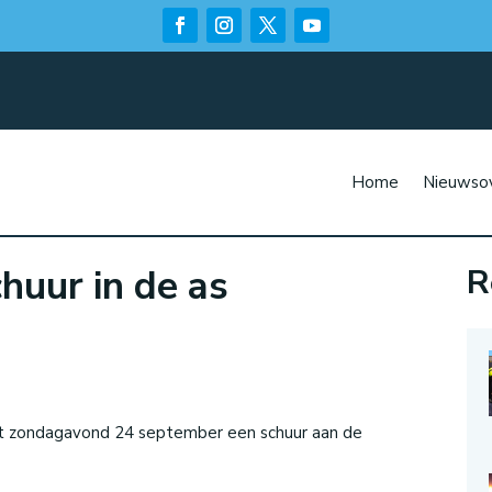
Home
Nieuwsov
huur in de as
R
n
ft zondagavond 24 september een schuur aan de