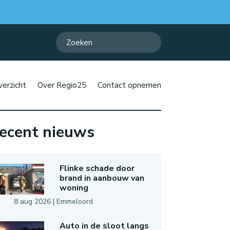
erzicht
Over Regio25
Contact opnemen
ecent nieuws
Flinke schade door
brand in aanbouw van
woning
8 aug 2026
|
Emmeloord
Auto in de sloot langs