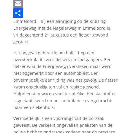
LinkedIn
Email
Emmeloord – Bij een aanrijding op de kruising
Delen
Energieweg met de Nagelerweg in Emmeloord is
vrijdagochtend 21 augustus een fietser gewond
geraakt.
Het ongeval gebeurde om half 11 op een
oversteekplaats voor fietsers en voetgangers. Een
fietser wou de Energieweg oversteken maar werd
niet opgemerkt door een automobilist. Een
onvermijdelijke aanrijding was het gevolg. De fietser
kwam ongelukkig ten val en raakte gewond.
Hulpdiensten waren snel ter plekke. Het slachtoffer
is gestabiliseerd en per ambulance overgebracht
naar een ziekenhuis.
Vermoedelijk is een voorrangsfout de oorzaak
geweest. De verkeers ongevallen analisten van de
politie hebben onderzoek gedaan naar de precieze