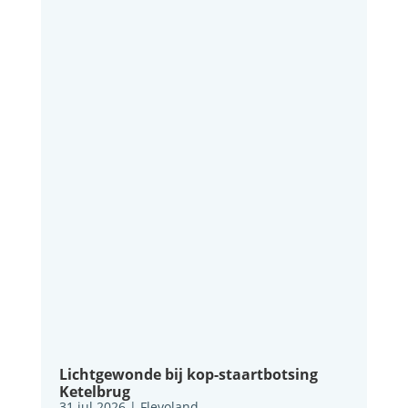
Lichtgewonde bij kop-staartbotsing
Ketelbrug
31 jul 2026
|
Flevoland