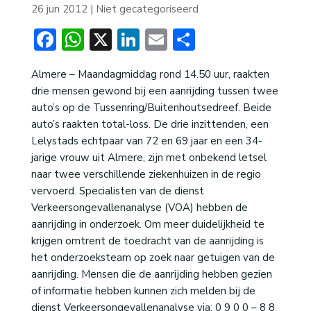
26 jun 2012
| Niet gecategoriseerd
Facebook
WhatsApp
X
LinkedIn
Email
Delen
Almere – Maandagmiddag rond 14.50 uur, raakten
drie mensen gewond bij een aanrijding tussen twee
auto’s op de Tussenring/Buitenhoutsedreef. Beide
auto’s raakten total-loss. De drie inzittenden, een
Lelystads echtpaar van 72 en 69 jaar en een 34-
jarige vrouw uit Almere, zijn met onbekend letsel
naar twee verschillende ziekenhuizen in de regio
vervoerd. Specialisten van de dienst
Verkeersongevallenanalyse (VOA) hebben de
aanrijding in onderzoek. Om meer duidelijkheid te
krijgen omtrent de toedracht van de aanrijding is
het onderzoeksteam op zoek naar getuigen van de
aanrijding. Mensen die de aanrijding hebben gezien
of informatie hebben kunnen zich melden bij de
dienst Verkeersongevallenanalyse via: 0 9 0 0 – 8 8