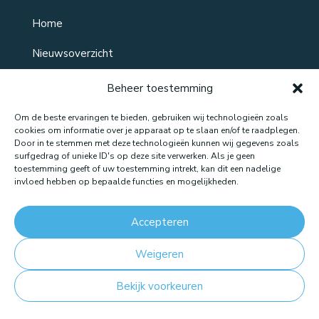
Home
Nieuwsoverzicht
Over ons
Beheer toestemming
Contact
Om de beste ervaringen te bieden, gebruiken wij technologieën zoals
cookies om informatie over je apparaat op te slaan en/of te raadplegen.
Door in te stemmen met deze technologieën kunnen wij gegevens zoals
surfgedrag of unieke ID's op deze site verwerken. Als je geen
toestemming geeft of uw toestemming intrekt, kan dit een nadelige
Website gemaakt door: LOEQ
invloed hebben op bepaalde functies en mogelijkheden.
Accepteren
Weigeren
Bekijk voorkeuren