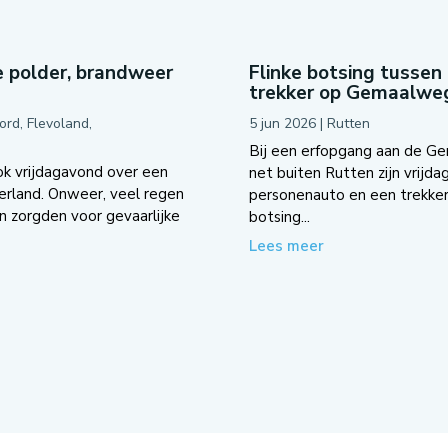
 polder, brandweer
Flinke botsing tussen
trekker op Gemaalwe
ord
,
Flevoland
,
5 jun 2026
|
Rutten
Bij een erfopgang aan de G
k vrijdagavond over een
net buiten Rutten zijn vrijda
erland. Onweer, veel regen
personenauto en een trekker
 zorgden voor gevaarlijke
botsing...
Lees meer