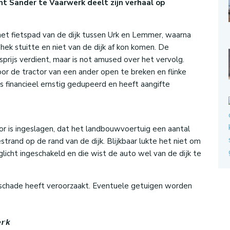
nt Sander te Vaarwerk deelt zijn verhaal op
het fietspad van de dijk tussen Urk en Lemmer, waarna
ek stuitte en niet van de dijk af kon komen. De
sprijs verdient, maar is not amused over het vervolg.
oor de tractor van een ander open te breken en flinke
s financieel ernstig gedupeerd en heeft aangifte
tor is ingeslagen, dat het landbouwvoertuig een aantal
strand op de rand van de dijk. Blijkbaar lukte het niet om
glicht ingeschakeld en die wist de auto wel van de dijk te
e schade heeft veroorzaakt. Eventuele getuigen worden