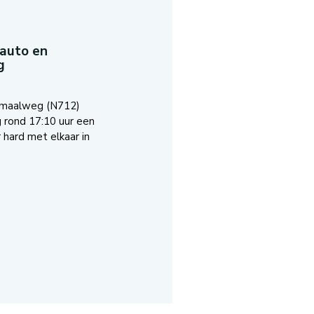
 auto en
g
emaalweg (N712)
g rond 17:10 uur een
 hard met elkaar in