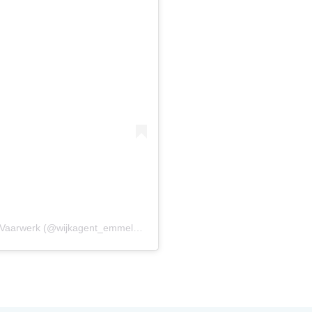
Een bericht gedeeld door Wijkagent Sander te Vaarwerk (@wijkagent_emmeloord_centrum)