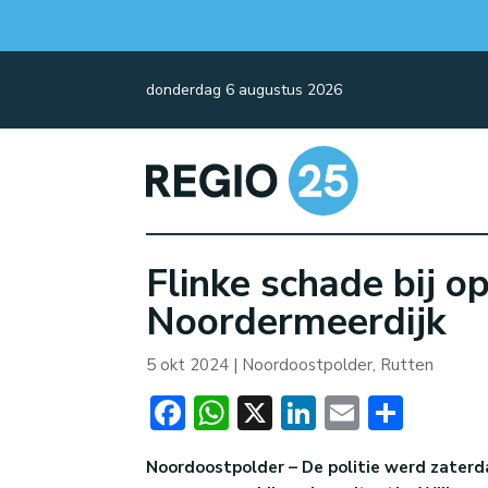
donderdag 6 augustus 2026
Flinke schade bij o
Noordermeerdijk
5 okt 2024
|
Noordoostpolder
,
Rutten
Facebook
WhatsApp
X
LinkedIn
Email
Dele
Noordoostpolder – De politie werd zater