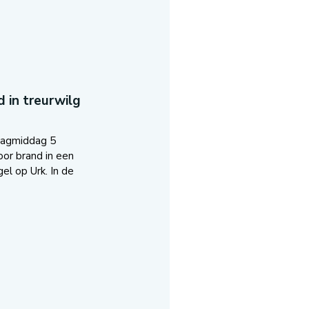
 in treurwilg
dagmiddag 5
oor brand in een
el op Urk. In de