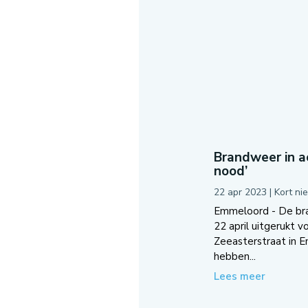
Brandweer in ac
nood’
22 apr 2023
|
Kort ni
Emmeloord - De br
22 april uitgerukt v
Zeeasterstraat in 
hebben...
Lees meer