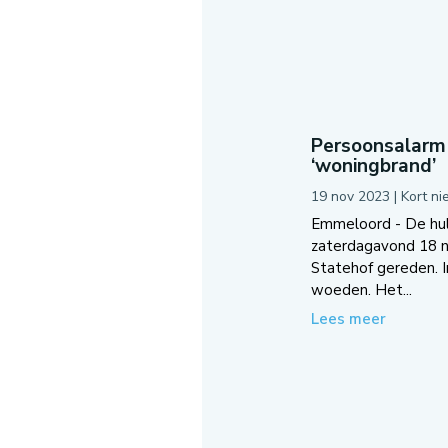
Persoonsalarm 
‘woningbrand’
19 nov 2023
|
Kort n
Emmeloord - De hul
zaterdagavond 18 
Statehof gereden. I
woeden. Het...
Lees meer