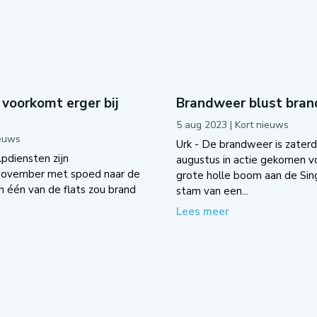
voorkomt erger bij
Brandweer blust brand
5 aug 2023
|
Kort nieuws
ieuws
Urk - De brandweer is zater
pdiensten zijn
augustus in actie gekomen v
november met spoed naar de
grote holle boom aan de Sing
n één van de flats zou brand
stam van een...
Lees meer