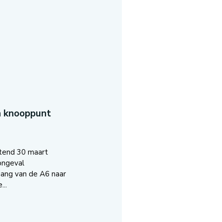
n knooppunt
tend 30 maart
ongeval
ang van de A6 naar
..