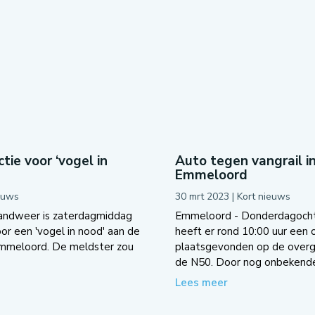
tie voor ‘vogel in
Auto tegen vangrail i
Emmeloord
euws
30 mrt 2023
|
Kort nieuws
andweer is zaterdagmiddag
Emmeloord - Donderdagoch
oor een 'vogel in nood' aan de
heeft er rond 10:00 uur een 
Emmeloord. De meldster zou
plaatsgevonden op de overg
de N50. Door nog onbekende.
Lees meer