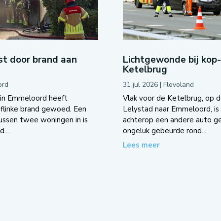
t door brand aan
Lichtgewonde bij kop
Ketelbrug
ord
31 jul 2026
|
Flevoland
 in Emmeloord heeft
Vlak voor de Ketelbrug, op d
flinke brand gewoed. Een
Lelystad naar Emmeloord, is 
tussen twee woningen in is
achterop een andere auto g
....
ongeluk gebeurde rond...
Lees meer