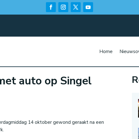
Home
Nieuwsov
et auto op Singel
R
n
terdagmiddag 14 oktober gewond geraakt na een
k.