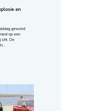
plosie en
middag gewond
brand op een
j Urk. De
s...