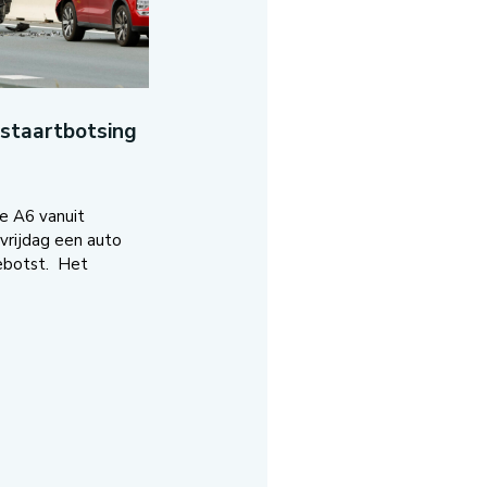
-staartbotsing
e A6 vanuit
vrijdag een auto
ebotst. Het