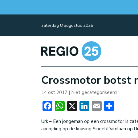
zaterdag 8 augustus 2026
Crossmotor botst m
14 okt 2017
| Niet gecategoriseerd
Facebook
WhatsApp
X
LinkedIn
Email
Dele
Urk – Een jongeman op een crossmotor is za
aanrijding op de kruising Singel/Damlaan op Ur