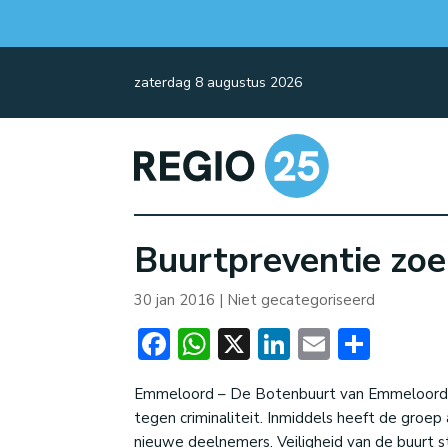
zaterdag 8 augustus 2026
Buurtpreventie zoe
30 jan 2016
| Niet gecategoriseerd
Facebook
WhatsApp
X
LinkedIn
Email
Dele
Emmeloord – De Botenbuurt van Emmeloord is
tegen criminaliteit. Inmiddels heeft de groep
nieuwe deelnemers. Veiligheid van de buurt st