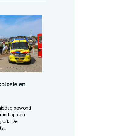
plosie en
middag gewond
brand op een
j Urk. De
s...