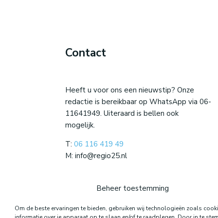
Contact
Heeft u voor ons een nieuwstip? Onze
redactie is bereikbaar op WhatsApp via 06-
11641949. Uiteraard is bellen ook
mogelijk.
T:
06 116 419 49
M: info@regio25.nl
Beheer toestemming
Om de beste ervaringen te bieden, gebruiken wij technologieën zoals coo
informatie over je apparaat op te slaan en/of te raadplegen. Door in te s