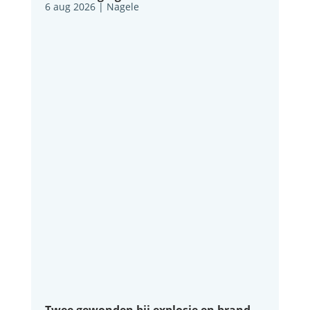
6 aug 2026
|
Nagele
Twee gewonden bij explosie en brand