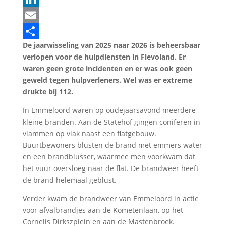
LinkedIn
Email
De jaarwisseling van 2025 naar 2026 is beheersbaar
Delen
verlopen voor de hulpdiensten in Flevoland. Er
waren geen grote incidenten en er was ook geen
geweld tegen hulpverleners. Wel was er extreme
drukte bij 112.
In Emmeloord waren op oudejaarsavond meerdere
kleine branden. Aan de Statehof gingen coniferen in
vlammen op vlak naast een flatgebouw.
Buurtbewoners blusten de brand met emmers water
en een brandblusser, waarmee men voorkwam dat
het vuur oversloeg naar de flat. De brandweer heeft
de brand helemaal geblust.
Verder kwam de brandweer van Emmeloord in actie
voor afvalbrandjes aan de Kometenlaan, op het
Cornelis Dirkszplein en aan de Mastenbroek.