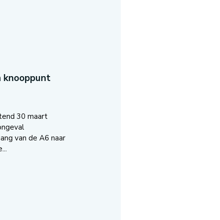
n knooppunt
tend 30 maart
ongeval
ang van de A6 naar
..