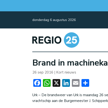
donderdag 6 augustus 2026
Brand in machineka
26 sep 2016
|
Kort nieuws
Facebook
WhatsApp
X
LinkedIn
Email
Dele
Urk – De brandweer van Urk is maandag 26 se
vrachtschip aan de Burgemeester J. Schipper