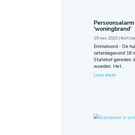
Persoonsalarm 
‘woningbrand’
19 nov 2023
|
Kort n
Emmeloord - De hul
zaterdagavond 18 
Statehof gereden. I
woeden. Het...
Lees meer