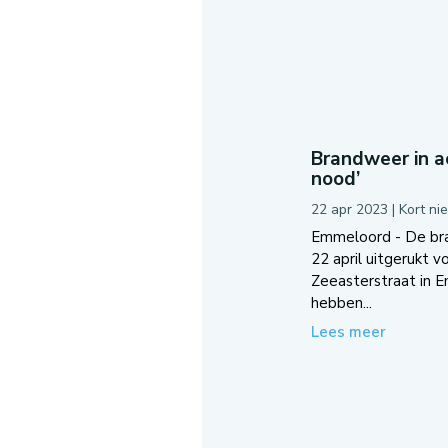
Brandweer in ac
nood’
22 apr 2023
|
Kort ni
Emmeloord - De br
22 april uitgerukt v
Zeeasterstraat in 
hebben...
Lees meer