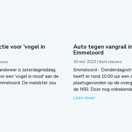
tie voor ‘vogel in
Auto tegen vangrail i
Emmeloord
euws
30 mrt 2023
|
Kort nieuws
andweer is zaterdagmiddag
Emmeloord - Donderdagoch
oor een 'vogel in nood' aan de
heeft er rond 10:00 uur een 
Emmeloord. De meldster zou
plaatsgevonden op de overg
de N50. Door nog onbekende.
Lees meer