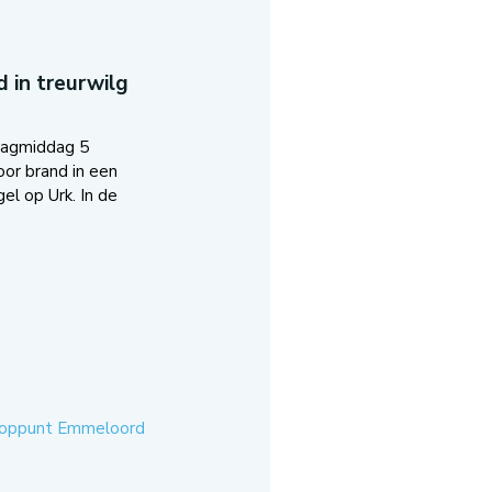
 in treurwilg
dagmiddag 5
oor brand in een
el op Urk. In de