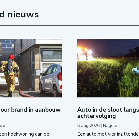
rd nieuws
door brand in aanbouw
Auto in de sloot lang
achtervolging
ord
6 aug 2026
|
Nagele
een hoekwoning aan de
Een auto met vier inzittenden