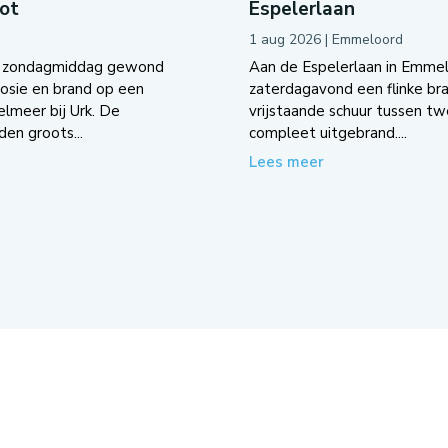
oot
Espelerlaan
1 aug 2026
|
Emmeloord
n zondagmiddag gewond
Aan de Espelerlaan in Emme
losie en brand op een
zaterdagavond een flinke b
elmeer bij Urk. De
vrijstaande schuur tussen tw
den groots...
compleet uitgebrand....
Lees meer