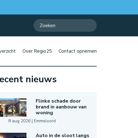
erzicht
Over Regio25
Contact opnemen
ecent nieuws
Flinke schade door
brand in aanbouw van
woning
8 aug 2026
|
Emmeloord
Auto in de sloot langs