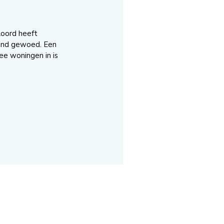
loord heeft
rand gewoed. Een
ee woningen in is