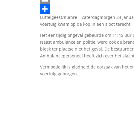
Email
Luttelgeest/Kuinre – Zaterdagmorgen 24 januar
Delen
voertuig kwam op de kop in een sloot terecht.
Het eenzijdig ongeval gebeurde om 11:45 uur 
Naast ambulance en politie, werd ook de bran
bleek ter plaatse niet het geval. De bestuurde
Ambulancepersoneel heeft zich over het slach
Vermoedelijk is gladheid de oorzaak van het 
voertuig geborgen.