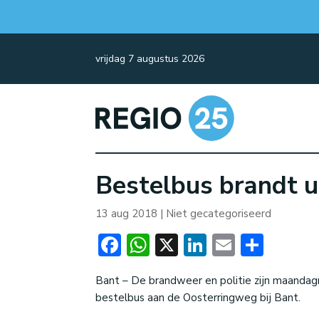
vrijdag 7 augustus 2026
Bestelbus brandt ui
13 aug 2018
| Niet gecategoriseerd
Facebook
WhatsApp
X
LinkedIn
Email
Dele
Bant – De brandweer en politie zijn maanda
bestelbus aan de Oosterringweg bij Bant.