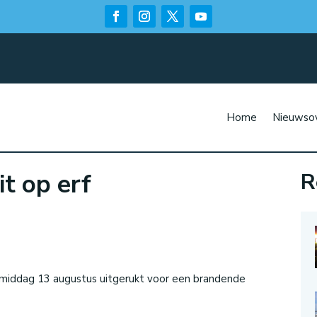
Home
Nieuwsov
t op erf
R
n
gmiddag 13 augustus uitgerukt voor een brandende