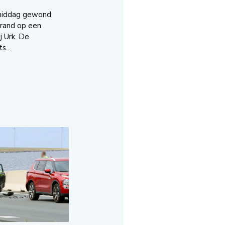
middag gewond
brand op een
j Urk. De
s...