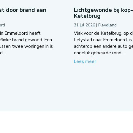
t door brand aan
Lichtgewonde bij kop
Ketelbrug
ord
31 jul 2026
|
Flevoland
 in Emmeloord heeft
Vlak voor de Ketelbrug, op d
flinke brand gewoed. Een
Lelystad naar Emmeloord, is 
tussen twee woningen in is
achterop een andere auto g
....
ongeluk gebeurde rond...
Lees meer