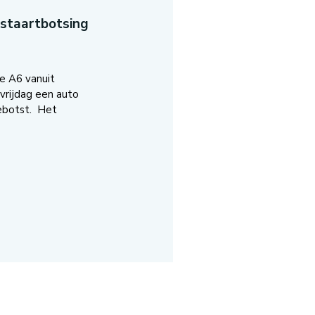
-staartbotsing
e A6 vanuit
vrijdag een auto
ebotst. Het