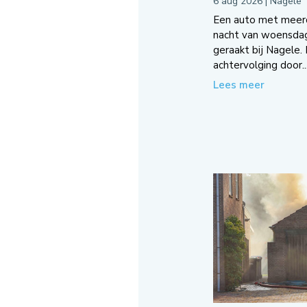
6 aug 2026
|
Nagele
Een auto met meerde
nacht van woensda
geraakt bij Nagele.
achtervolging door..
Lees meer