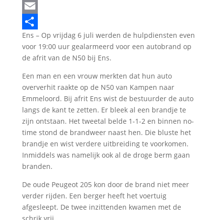
LinkedIn
Email
Ens – Op vrijdag 6 juli werden de hulpdiensten even
Delen
voor 19:00 uur gealarmeerd voor een autobrand op
de afrit van de N50 bij Ens.
Een man en een vrouw merkten dat hun auto
oververhit raakte op de N50 van Kampen naar
Emmeloord. Bij afrit Ens wist de bestuurder de auto
langs de kant te zetten. Er bleek al een brandje te
zijn ontstaan. Het tweetal belde 1-1-2 en binnen no-
time stond de brandweer naast hen. Die bluste het
brandje en wist verdere uitbreiding te voorkomen.
Inmiddels was namelijk ook al de droge berm gaan
branden.
De oude Peugeot 205 kon door de brand niet meer
verder rijden. Een berger heeft het voertuig
afgesleept. De twee inzittenden kwamen met de
schrik vrij.