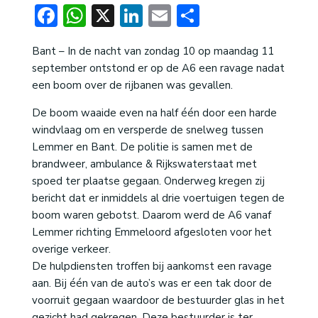
Facebook
WhatsApp
X
LinkedIn
Email
Delen
Bant – In de nacht van zondag 10 op maandag 11
september ontstond er op de A6 een ravage nadat
een boom over de rijbanen was gevallen.
De boom waaide even na half één door een harde
windvlaag om en versperde de snelweg tussen
Lemmer en Bant. De politie is samen met de
brandweer, ambulance & Rijkswaterstaat met
spoed ter plaatse gegaan. Onderweg kregen zij
bericht dat er inmiddels al drie voertuigen tegen de
boom waren gebotst. Daarom werd de A6 vanaf
Lemmer richting Emmeloord afgesloten voor het
overige verkeer.
De hulpdiensten troffen bij aankomst een ravage
aan. Bij één van de auto’s was er een tak door de
voorruit gegaan waardoor de bestuurder glas in het
gezicht had gekregen. Deze bestuurder is ter