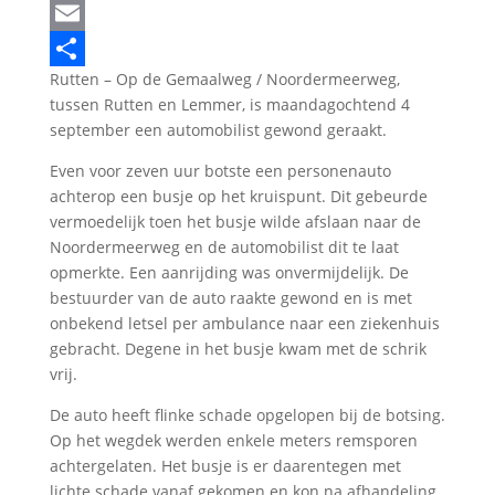
LinkedIn
Email
Rutten – Op de Gemaalweg / Noordermeerweg,
Delen
tussen Rutten en Lemmer, is maandagochtend 4
september een automobilist gewond geraakt.
Even voor zeven uur botste een personenauto
achterop een busje op het kruispunt. Dit gebeurde
vermoedelijk toen het busje wilde afslaan naar de
Noordermeerweg en de automobilist dit te laat
opmerkte. Een aanrijding was onvermijdelijk. De
bestuurder van de auto raakte gewond en is met
onbekend letsel per ambulance naar een ziekenhuis
gebracht. Degene in het busje kwam met de schrik
vrij.
De auto heeft flinke schade opgelopen bij de botsing.
Op het wegdek werden enkele meters remsporen
achtergelaten. Het busje is er daarentegen met
lichte schade vanaf gekomen en kon na afhandeling