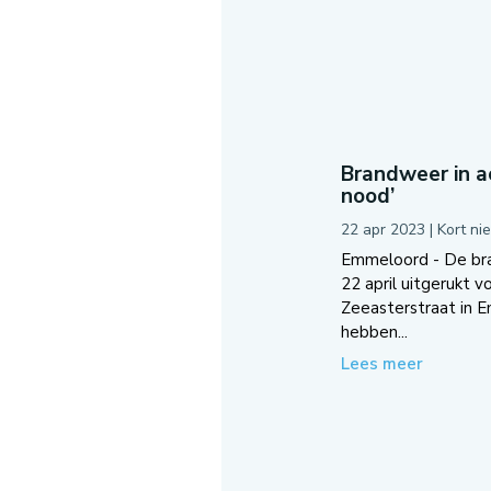
Brandweer in ac
nood’
22 apr 2023
|
Kort ni
Emmeloord - De br
22 april uitgerukt v
Zeeasterstraat in 
hebben...
Lees meer