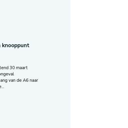
n knooppunt
tend 30 maart
ongeval
ang van de A6 naar
..