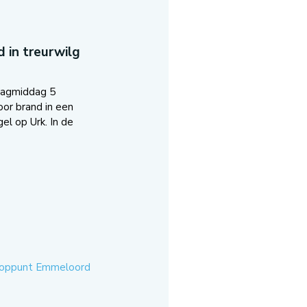
 in treurwilg
dagmiddag 5
oor brand in een
el op Urk. In de