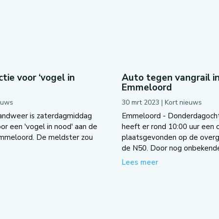
tie voor ‘vogel in
Auto tegen vangrail i
Emmeloord
euws
30 mrt 2023
|
Kort nieuws
andweer is zaterdagmiddag
Emmeloord - Donderdagoch
oor een 'vogel in nood' aan de
heeft er rond 10:00 uur een 
Emmeloord. De meldster zou
plaatsgevonden op de overg
de N50. Door nog onbekende.
Lees meer