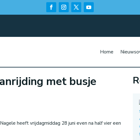
Home
Nieuwsov
anrijding met busje
R
n
gele heeft vrijdagmiddag 28 juni even na half vier een