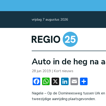
vrijdag 7 augustus 2026
Auto in de heg na a
28 jun 2019
|
Kort nieuws
Facebook
WhatsApp
X
LinkedIn
Email
Dele
Nagele – Op de Domineesweg tussen Urk en Na
tweezijdige aanrijding plaatsgevonden.