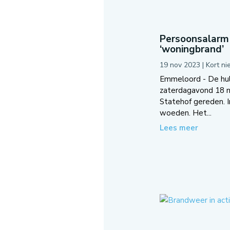
Persoonsalarm 
‘woningbrand’
19 nov 2023
|
Kort n
Emmeloord - De hul
zaterdagavond 18 
Statehof gereden. I
woeden. Het...
Lees meer